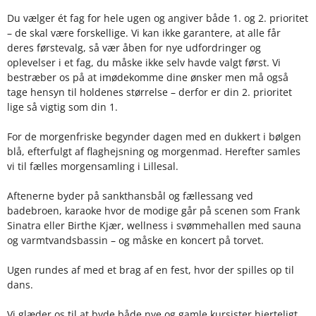
Du vælger ét fag for hele ugen og angiver både 1. og 2. prioritet
– de skal være forskellige. Vi kan ikke garantere, at alle får
deres førstevalg, så vær åben for nye udfordringer og
oplevelser i et fag, du måske ikke selv havde valgt først. Vi
bestræber os på at imødekomme dine ønsker men må også
tage hensyn til holdenes størrelse – derfor er din 2. prioritet
lige så vigtig som din 1.
For de morgenfriske begynder dagen med en dukkert i bølgen
blå, efterfulgt af flaghejsning og morgenmad. Herefter samles
vi til fælles morgensamling i Lillesal.
Aftenerne byder på sankthansbål og fællessang ved
badebroen, karaoke hvor de modige går på scenen som Frank
Sinatra eller Birthe Kjær, wellness i svømmehallen med sauna
og varmtvandsbassin – og måske en koncert på torvet.
Ugen rundes af med et brag af en fest, hvor der spilles op til
dans.
Vi glæder os til at byde både nye og gamle kursister hjerteligt