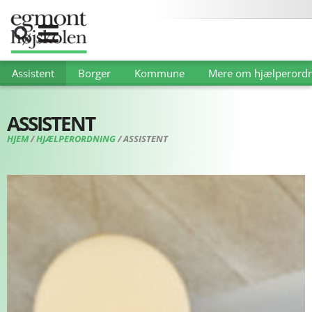
Assistent
Borger
Kommune
Mere om hjælperordn
ASSISTENT
HJEM
/
HJÆLPERORDNING
/
ASSISTENT