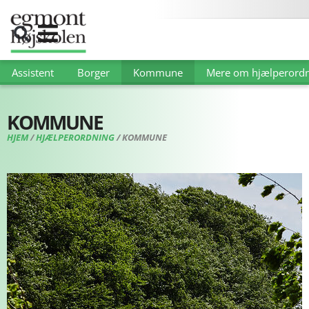
Assistent
Borger
Kommune
Mere om hjælperordn
KOMMUNE
HJEM
/
HJÆLPERORDNING
/
KOMMUNE