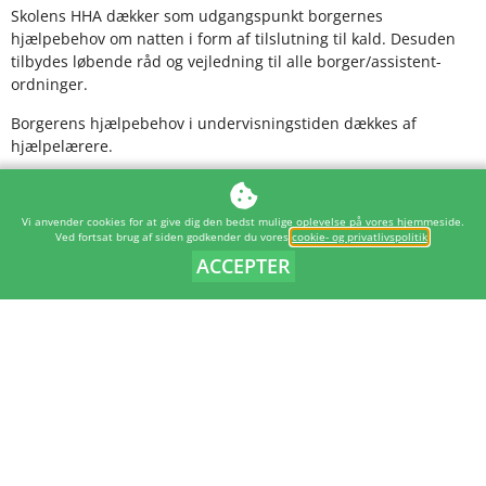
Skolens HHA dækker som udgangspunkt borgernes
hjælpebehov om natten i form af tilslutning til kald. Desuden
tilbydes løbende råd og vejledning til alle borger/assistent-
ordninger.
Borgerens hjælpebehov i undervisningstiden dækkes af
hjælpelærere.
Assistenterne er samtidig højskoleelever, der vælger hoved- og
modul-fag uafhængigt af borgeren. Assistenterne betaler for
Vi anvender cookies for at give dig den bedst mulige oplevelse på vores hjemmeside.
højskoleopholdet ud af deres løn.
Ved fortsat brug af siden godkender du vores
cookie- og privatlivspolitik
.
ACCEPTER
OM SKOLEN
LANGT OPHOLD
HJÆLPERORDNING
SOMMERKURSER