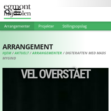
Arrangementer
Projekter
Stillingsopslag
ARRANGEMENT
HJEM
/
AKTUELT
/
ARRANGEMENTER
/
DIGTERAFTEN MED MADS
MYGIND
VEL OVERSTÅET