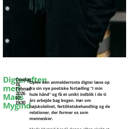
Digteraften
Onsdag
Oplev den anmelderroste digter læse op
18.
med
Februar
fra sin nye poetiske fortælling “I min
2026
Mads
hule hånd” og få et unikt indblik i de ti
Kl:
års arbejde bag bogen. Hør om
19:30
Mygind
højskolelivet, fertilitetsbehandling og de
relationer, der former os som
mennesker.