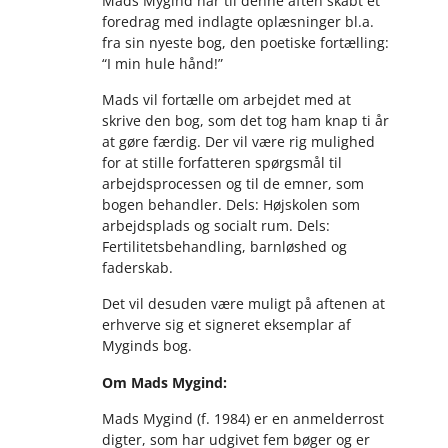
Mads Mygind har til denne aften skabt et
foredrag med indlagte oplæsninger bl.a.
fra sin nyeste bog, den poetiske fortælling:
“I min hule hånd!”
Mads vil fortælle om arbejdet med at
skrive den bog, som det tog ham knap ti år
at gøre færdig. Der vil være rig mulighed
for at stille forfatteren spørgsmål til
arbejdsprocessen og til de emner, som
bogen behandler. Dels: Højskolen som
arbejdsplads og socialt rum. Dels:
Fertilitetsbehandling, barnløshed og
faderskab.
Det vil desuden være muligt på aftenen at
erhverve sig et signeret eksemplar af
Myginds bog.
Om Mads Mygind:
Mads Mygind (f. 1984) er en anmelderrost
digter, som har udgivet fem bøger og er