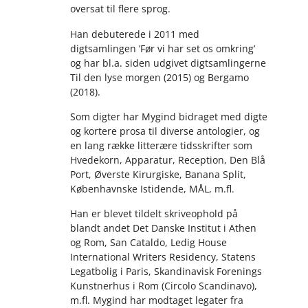
oversat til flere sprog.
Han debuterede i 2011 med
digtsamlingen ’Før vi har set os omkring’
og har bl.a. siden udgivet digtsamlingerne
Til den lyse morgen (2015) og Bergamo
(2018).
Som digter har Mygind bidraget med digte
og kortere prosa til diverse antologier, og
en lang række litterære tidsskrifter som
Hvedekorn, Apparatur, Reception, Den Blå
Port, Øverste Kirurgiske, Banana Split,
Københavnske Istidende, MÅL, m.fl.
Han er blevet tildelt skriveophold på
blandt andet Det Danske Institut i Athen
og Rom, San Cataldo, Ledig House
International Writers Residency, Statens
Legatbolig i Paris, Skandinavisk Forenings
Kunstnerhus i Rom (Circolo Scandinavo),
m.fl. Mygind har modtaget legater fra