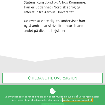
Statens Kunstfond og Århus Kommune.
Han er uddannet i Nordisk sprog og
litteratur fra Aarhus Universitet.
Ud over at være digter, underviser han
også andre i at skrive litteratur, blandt
andet på diverse højskoler.
TILBAGE TIL OVERSIGTEN
Vi anvender cookies for at give dig den bedst mulige oplevelse på vores hjemmeside.
OM SKOLEN
Ved fortsat brug af siden godkender du vores
cookie- og privatlivspolitik
.