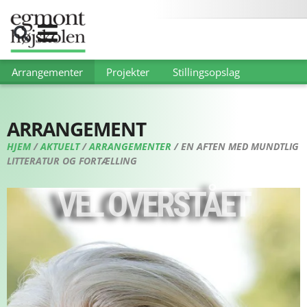
Arrangementer
Projekter
Stillingsopslag
ARRANGEMENT
HJEM
/
AKTUELT
/
ARRANGEMENTER
/
EN AFTEN MED MUNDTLIG
LITTERATUR OG FORTÆLLING
VEL OVERSTÅET