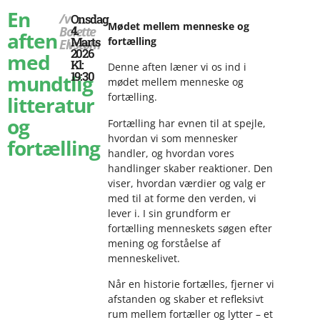
En
/v
Onsdag
Mødet mellem menneske og
4.
Bolette
aften
Marts
fortælling
Elvstøm
2026
med
Kl:
Denne aften læner vi os ind i
19:30
mundtlig
mødet mellem menneske og
fortælling.
litteratur
og
Fortælling har evnen til at spejle,
hvordan vi som mennesker
fortælling
handler, og hvordan vores
handlinger skaber reaktioner. Den
viser, hvordan værdier og valg er
med til at forme den verden, vi
lever i. I sin grundform er
fortælling menneskets søgen efter
mening og forståelse af
menneskelivet.
Når en historie fortælles, fjerner vi
afstanden og skaber et refleksivt
rum mellem fortæller og lytter – et