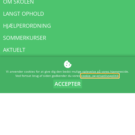
OM SKOLEN
LANGT OPHOLD
HJÆLPERORDNING
SOMMERKURSER
AKTUELT
KONTAKT
Vi anvender cookies for at give dig den bedst mulige oplevelse på vores hjemmeside.
Ved fortsat brug af siden godkender du vores
cookie- og privatlivspolitik
.
ACCEPTER
Villavej 25, Hou 8300 Odder
TLF:
87 81 79 00