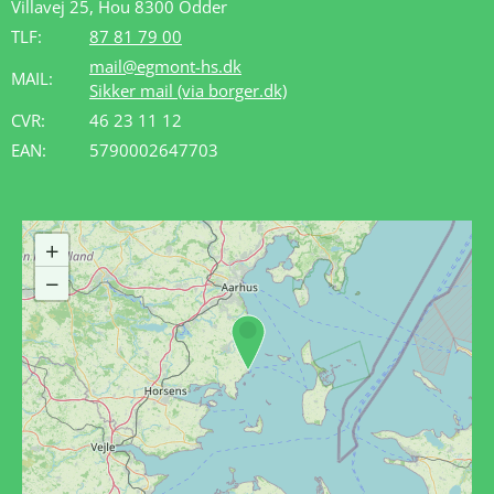
Villavej 25, Hou 8300 Odder
TLF:
87 81 79 00
mail@egmont-hs.dk
MAIL:
Sikker mail (via borger.dk)
CVR:
46 23 11 12
EAN:
5790002647703
+
−