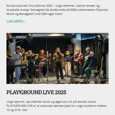
Konservatoriets Tournéshow 2025 – unge stemmer, stærke temaer og
musikalsk energi i bevægelse De studerende på RMB-uddannelsen (“Rytmisk
Musik og Bevægelse”) ved DJM tager hvert
LÆS MERE »
PLAY!GROUND LIVE 2025
Unge stjerner, sprudlende musik og ægte tour-liv på danske scener
PLAY!GROUND LIVE er et nationalt talentprojekt for unge musikere mellem
15 og 23 år. Der