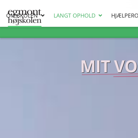
OM SKOLEN
LANGT OPHOLD
HJÆLPER
MIT V