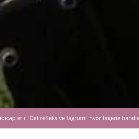
dicap er i
"Det refleksive fagrum"
hvor fagene handle