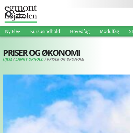
Ny Elev
Kursusindhold
Hovedfag
Modulfag
S
PRISER OG ØKONOMI
HJEM
/
LANGT OPHOLD
/
PRISER OG ØKONOMI