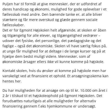
Puljen har til formål at give mennesker, der er udfordret af
deres handicap og økonomi, mulighed for gode oplevelser i et
fællesskab med andre. Den bærende tanke er, at alle bliver
stærkere og får mere overskud og glæde gennem sociale
fællesskaber.
Det er for Egmont Højskolen helt afgørende, at skolen er åben
og tilgængelig for alle elever, og tilgængelighed vedrører –
udover det fysiske, det personlige, det pædagogiske og det
faglige – også det økonomiske. Skolen vil have særlig fokus på,
at unge får mulighed for at deltage i de lange kurser og på at
hjælpe dem bedst muligt videre. Mennesker, som af
økonomiske årsager ellers ikke vil kunne komme på højskole.
Kontakt skolen, hvis du ønsker at komme på højskole men har
vanskeligt ved at finansiere et ophold. Et ansøgningsskema kan
hentes her.
Du har muligheden for at ansøge om op til kr. 10.000 om året i
2 år i tilskud til et højskoleophold på Egmont Højskolen. Det
forudsættes naturligvis at alle muligheder for alternativ
finansiering gennem f.eks hjemkommune er undersøgt.