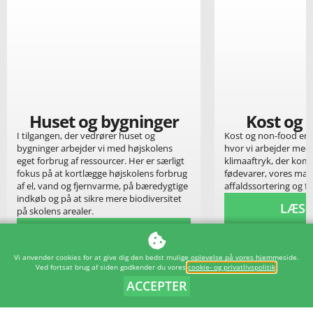
Huset og bygninger
Kost og 
I tilgangen, der vedrører huset og
Kost og non-food er 
bygninger arbejder vi med højskolens
hvor vi arbejder med 
eget forbrug af ressourcer. Her er særligt
klimaaftryk, der kom
fokus på at kortlægge højskolens forbrug
fødevarer, vores mad
af el, vand og fjernvarme, på bæredygtige
affaldssortering og f
indkøb og på at sikre mere biodiversitet
LÆS 
på skolens arealer.
LÆS MERE
Vi anvender cookies for at give dig den bedst mulige oplevelse på vores hjemmeside.
Ved fortsat brug af siden godkender du vores
cookie- og privatlivspolitik
.
ACCEPTER
TILBAGE TIL OVERSIGTEN