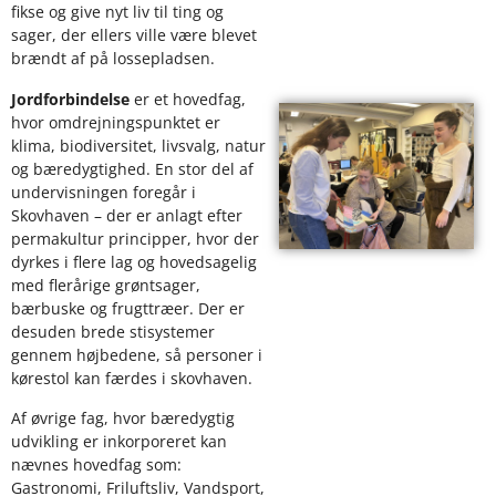
fikse og give nyt liv til ting og
sager, der ellers ville være blevet
brændt af på lossepladsen.
Jordforbindelse
er et hovedfag,
hvor omdrejningspunktet er
klima, biodiversitet, livsvalg, natur
og bæredygtighed. En stor del af
undervisningen foregår i
Skovhaven – der er anlagt efter
permakultur principper, hvor der
dyrkes i flere lag og hovedsagelig
med flerårige grøntsager,
bærbuske og frugttræer. Der er
desuden brede stisystemer
gennem højbedene, så personer i
kørestol kan færdes i skovhaven.
Af øvrige fag, hvor bæredygtig
udvikling er inkorporeret kan
nævnes hovedfag som:
Gastronomi, Friluftsliv, Vandsport,