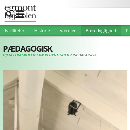
Faciliteter
Historie
Værdier
Bæredygtighed
P
PÆDAGOGISK
HJEM
/
OM SKOLEN
/
BÆREDYGTIGHED
/
PÆDAGOGISK