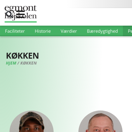
Faciliteter
Historie
Værdier
Bæredygtighed
P
KØKKEN
HJEM
/
KØKKEN