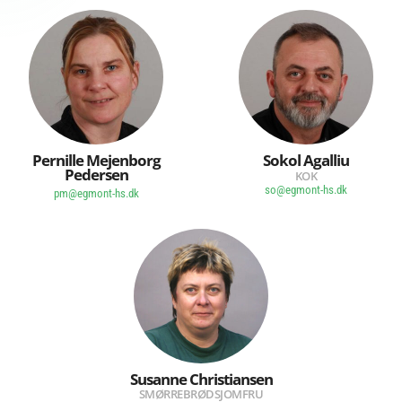
Pernille Mejenborg
Sokol Agalliu
Pedersen
KOK
so@egmont-hs.dk
pm@egmont-hs.dk
Susanne Christiansen
SMØRREBRØDSJOMFRU