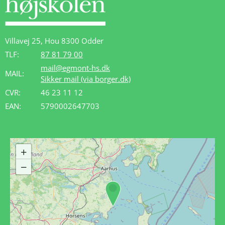
Villavej 25, Hou 8300 Odder
TLF:
87 81 79 00
mail@egmont-hs.dk
MAIL:
Sikker mail (via borger.dk)
CVR:
46 23 11 12
EAN:
5790002647703
+
−