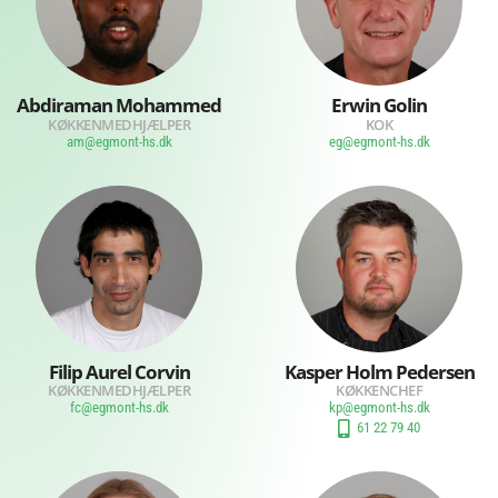
Abdiraman Mohammed
Erwin Golin
KØKKENMEDHJÆLPER
KOK
am@egmont-hs.dk
eg@egmont-hs.dk
Filip Aurel Corvin
Kasper Holm Pedersen
KØKKENMEDHJÆLPER
KØKKENCHEF
fc@egmont-hs.dk
kp@egmont-hs.dk
61 22 79 40