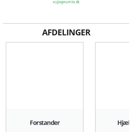
sc@egmont-hs.dk
AFDELINGER
Forstander
Hjæl