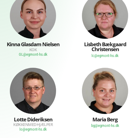
Kinna Glasdam Nielsen
Lisbeth Bækgaard
Christensen
KOK
GL@egmont-hs.dk
lc@egmont-hs.dk
Lotte Dideriksen
Maria Berg
KØKKENMEDHJÆLPER
bg@egmont-hs.dk
lo@egmont-hs.dk